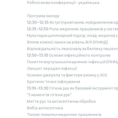
Робочі мови конференції - українська
Програма заходу:
12:30–12:35
Вступ (привітання, повідомлення ор
12:35–12:50
Роль медичних працівників у систе
Мультидисциплінарний підхід: лікар, медична 
Вплив кожної ланки на рівень ВЛІ (ІПНМД)
Відповідальність персоналу за безпеку пацієн
12:50–13:10
Основи інфекційного контролю
Поняття внутрішньолікарняних інфекцій (ІПНМ
Ланцюг передачі інфекції
Основні джерела та фактори ризику у ЗОЗ
Критичні точки інфікування
13:10–13:30
Гігієна рук як базовий інструмент 
“5 моментів гігієни рук”
Миття рук та антисептична обробка
Вибір антисептика
Типові помилки медичних працівників