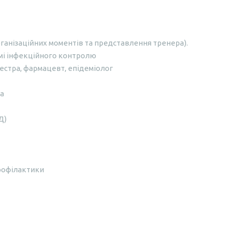
ганізаційних моментів та представлення тренера).
мі інфекційного контролю
сестра, фармацевт, епідеміолог
та
Д)
профілактики