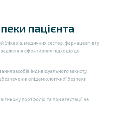
зпеки пацієнта
 (лікарів, медичних сестер, фармацевтів) у
ровадження ефективних підходів до
ання засобів індивідуального захисту,
абезпеченні епідеміологічної безпеки
вітньому портфоліо та при атестації на