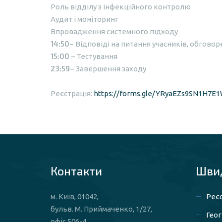
Роль відділу з інфекційного контролю
Аудит і моніторинг
Впровадження системного підходу
14:50–
Відповіді на питання учасників, обгово
15:00
– Тестування
23:59–
Завершення заходу
Реєстрація:
https://forms.gle/YRyaEZs9SN1H7E
Контакти
Швид
м. Київ, 01042,
Реєс
бульв. М. Приймаченко, 1/27,
Геог
офіс 506-4