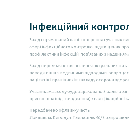
Інфекційний контрол
Захід спрямований на обговорення сучасних вик
сфері інфекційного контролю, підвищення про
профілактики інфекцій, пов’язаних з наданням
Захід передбачає висвітлення актуальних пита
поводження з медичними відходами, репроцесин
пацієнтів і працівників закладу охорони здоров
Учасникам заходу буде зараховано 5 балів безп
присвоєння (підтвердження) кваліфікаційної ка
Передбачено офлайн-участь
Локація: м. Київ, вул. Палладіна, 46/2, запроше