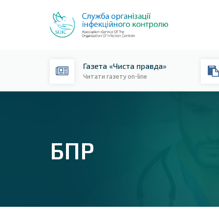
Газета «Чиста правда»
Читати газету on-line
БПР