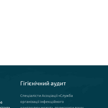
Гігієнічний аудит
Спеціалісти Асоціації «Служба
організації інфекційного
66
вітала
контролю» можуть полегшити вашу