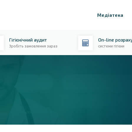
Медіатека
Гігієнічний аудит
On-line розрах
Зробіть замовлення зараз
системи гігієни