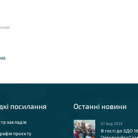
рення
1W6
кі посилaння
Останні новини
тр закладів
07 Aug 2024
В гості до ЗДО 1
рафія проєкту
"Нехворійко" за