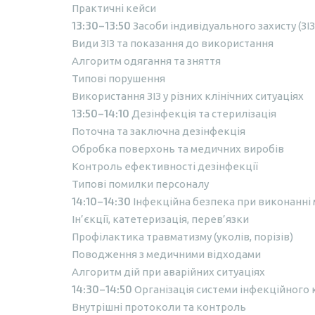
Практичні кейси
13:30–13:50
Засоби індивідуального захисту (ЗІЗ
Види ЗІЗ та показання до використання
Алгоритм одягання та зняття
Типові порушення
Використання ЗІЗ у різних клінічних ситуаціях
13:50–14:10
Дезінфекція та стерилізація
Поточна та заключна дезінфекція
Обробка поверхонь та медичних виробів
Контроль ефективності дезінфекції
Типові помилки персоналу
14:10–14:30
Інфекційна безпека при виконанні 
Ін’єкції, катетеризація, перев’язки
Профілактика травматизму (уколів, порізів)
Поводження з медичними відходами
Алгоритм дій при аварійних ситуаціях
14:30–14:50
Організація системи інфекційного
Внутрішні протоколи та контроль