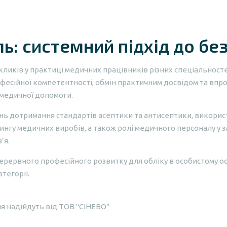
ь: системний підхід до бе
ликів у практиці медичних працівників різних спеціальностей
фесійної компетентності, обмін практичним досвідом та вп
 медичної допомоги.
нь дотримання стандартів асептики та антисептики, використ
гу медичних виробів, а також ролі медичного персоналу у з
’я.
ерервного професійного розвитку для обліку в особистому ос
тегорії.
ння надійдуть від ТОВ "СІНЕВО"