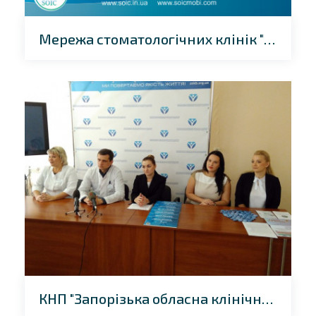
Мережа стоматологічних клінік "Люмі-Дент"
КНП "Запорізька обласна клінічна лікарня» Запорізької обласної ради"