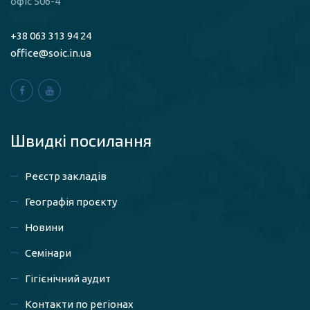
офіс 506-4
+38 063 313 94 24
office@soic.in.ua
Швидкі посилaння
Реєстр закладів
Географія проєкту
Новини
Семінари
Гігієнічний аудит
Контакти по регіонах