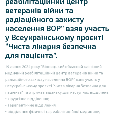
реабілітаційний центр
ветеранів війни та
радіаційного захисту
населення ВОР” взяв участь
у Всеукраїнському проєкті
“Чиста лікарня безпечна
для пацієнта”.
19 липня 2024 року “Вінницький обласний клінічний
медичний реабілітаційний центр ветеранів війни та
радіаційного захисту населення ВОР” взяв участь у
Всеукраїнському проєкті “Чиста лікарня безпечна для
пацієнта” та отримав відзнаку для наступних відділень:
• хірургічне відділення;
• терапевтичне відділення;
• відділення фізичної та реабілітаційної медицини;