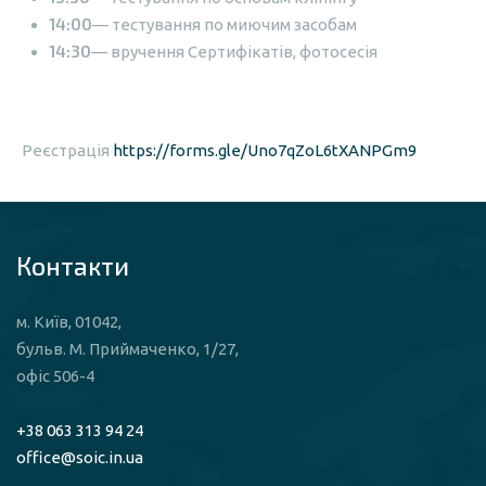
14:00
— тестування по миючим засобам
14:30
— вручення Сертифікатів, фотосесія
Реєстрація
https://forms.gle/Uno7qZoL6tXANPGm9
Контакти
м. Київ, 01042,
бульв. М. Приймаченко, 1/27,
офіс 506-4
+38 063 313 94 24
office@soic.in.ua