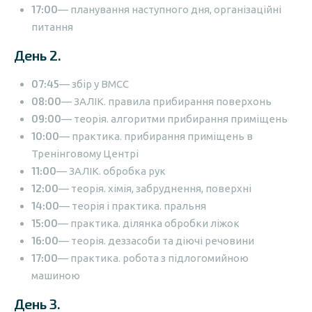
17:00
— планування наступного дня, організаційні
питання
День 2.
07:45
— збір у ВМСС
08:00
— ЗАЛІК. правила прибирання поверхонь
09:00
— теорія. алгоритми прибирання приміщень
10:00
— практика. прибирання приміщень в
Тренінговому Центрі
11:00
— ЗАЛІК. обробка рук
12:00
— теорія. хімія, забруднення, поверхні
14:00
— теорія і практика. пральня
15:00
— практика. ділянка обробки ліжок
16:00
— теорія. деззасоби та діючі речовини
17:00
— практика. робота з підлогомийною
машиною
День 3.