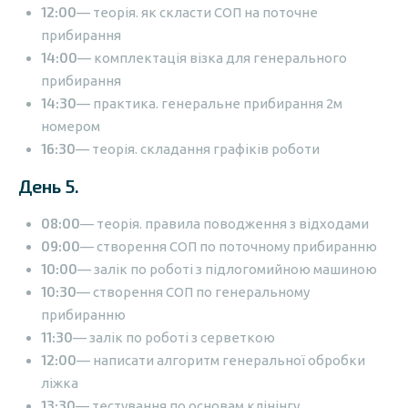
12:00
— теорія. як скласти СОП на поточне
прибирання
14:00
— комплектація візка для генерального
прибирання
14:30
— практика. генеральне прибирання 2м
номером
16:30
— теорія. складання графіків роботи
День 5.
08:00
— теорія. правила поводження з відходами
09:00
— створення СОП по поточному прибиранню
10:00
— залік по роботі з підлогомийною машиною
10:30
— створення СОП по генеральному
прибиранню
11:30
— залік по роботі з серветкою
12:00
— написати алгоритм генеральної обробки
ліжка
13:30
— тестування по основам клінінгу