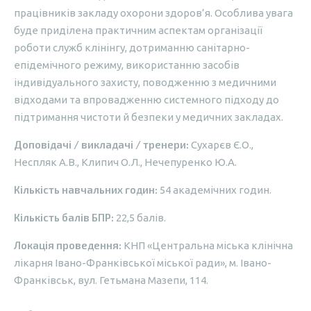
працівників закладу охорони здоров’я. Особлива увага
буде приділена практичним аспектам організації
роботи служб клінінгу, дотриманню санітарно-
епідемічного режиму, використанню засобів
індивідуального захисту, поводженню з медичними
відходами та впровадженню системного підходу до
підтримання чистоти й безпеки у медичних закладах.
Доповідачі / викладачі / тренери:
Сухарєв Є.О.,
Неспляк А.В., Клипич О.Л., Нечепуренко Ю.А.
Кількість навчальних годин:
54 академічних годин.
Кількість балів БПР:
22,5 балів.
Локація проведення:
КНП «Центральна міська клінічна
лікарня Івано-Франківської міської ради», м. Івано-
Франківськ, вул. Гетьмана Мазепи, 114.