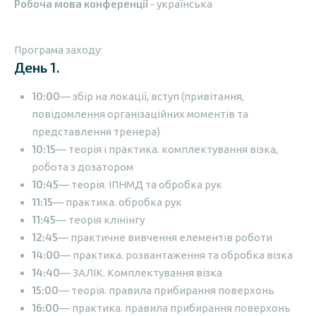
Робоча мова конференції
- українська
Програма заходу:
День 1.
10:00
— збір на локації, вступ (привітання,
повідомлення організаційних моментів та
представлення тренера)
10:15
— теорія і практика. комплектування візка,
робота з дозатором
10:45
— теорія. ІПНМД та обробка рук
11:15
— практика. обробка рук
11:45
— теорія клінінгу
12:45
— практичне вивчення елементів роботи
14:00
— практика. розвантаження та обробка візка
14:40
— ЗАЛІК. Комплектування візка
15:00
— теорія. правила прибирання поверхонь
16:00
— практика. правила прибирання поверхонь