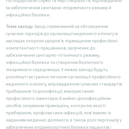
господарських служб та інші спеціалісти, відповідальні
за забезпечення санітарно-епідемічного режиму й
інфекційної безпеки.
Тема заходу:
Захід спрямований на обговорення
сучасних підходів до організації медичного клінінгу в
закладах охорони здоров’я, підвищення професійної
компетентності працівників, залучених до
забезпечення санітарно-гігієнічного режиму,
інфекційної безпеки та створення безпечного
лікарняного середовища. У межах заходу будуть
розглянуті актуальні питання організації професійного
медичного клінінгу, впровадження сучасних стандартів
прибирання та дезінфекції, використання
професійного інвентарю й мийно-дезінфекційних
засобів, зонування приміщень, контролю якості
прибирання, профілактики інфекцій, пов’язаних із
наданням медичної допомоги, а також ролі персоналу у
забезпеченні епідеміологічної безпеки пацієнтів і