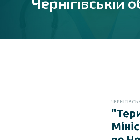
Чернігівській о
ЧЕРНІГІВС
"Тер
Мініс
по Че