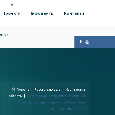
Проєкти
Інфоцентр
Контакти
унок
Головна
|
Реєстр закладів
|
Чернігівська
область
|
"Територіальне медичне об'єднання
Міністерства внутрішніх справ України по
Чернігівській області"