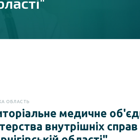
бласті"
ЬКА ОБЛАСТЬ
иторіальне медичне об'єд
терства внутрішніх справ
рнігівській області"