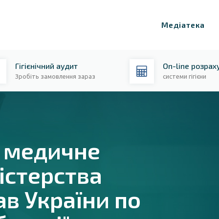
Медіатека
Гігієнічний аудит
On-line розрах
Зробіть замовлення зараз
системи гігієни
е медичне
істерства
ав України по