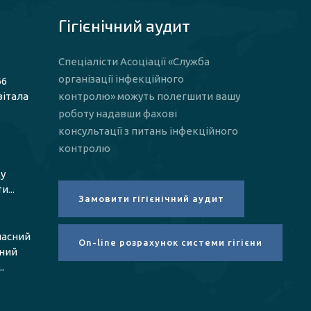
Гігієнічний аудит
Спеціалісти Асоціації «Служба
організації інфекційного
66
вітала
контролю» можуть полегшити вашу
роботу надавши фахові
консультації з питань інфекційного
контролю
у
...
ласний
чний
.