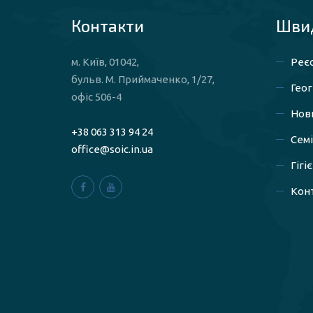
Контакти
Швид
м. Київ, 01042,
Реєс
бульв. М. Приймаченко, 1/27,
Геог
офіс 506-4
Нов
+38 063 313 94 24
Сем
office@soic.in.ua
Гігі
Конт