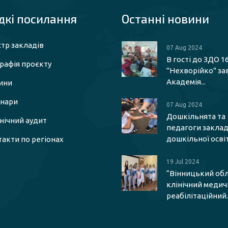
кі посилaння
Останні новини
тр закладів
07 Aug 2024
В гості до ЗДО 1
рафія проєкту
"Нехворійко" за
Академія...
ини
інари
07 Aug 2024
Дошкільнята та
єнічний аудит
педагоги заклад
дошкільної освіти
акти по регіонах
19 Jul 2024
“Вінницький об
клінічний меди
реабілітаційний..