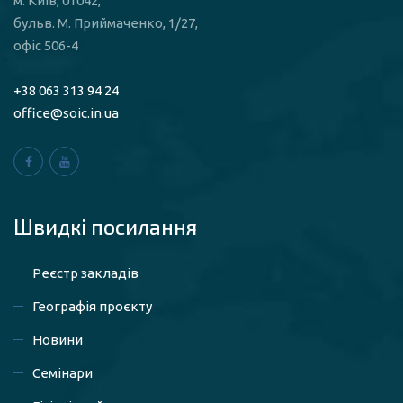
м. Київ, 01042,
бульв. М. Приймаченко, 1/27,
офіс 506-4
+38 063 313 94 24
office@soic.in.ua
Швидкі посилaння
Реєстр закладів
Географія проєкту
Новини
Семінари