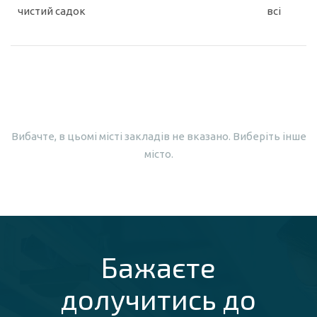
чистий садок
всі
Вибачте, в цьомі місті закладів не вказано. Виберіть інше
місто.
Бажаєте
долучитись до