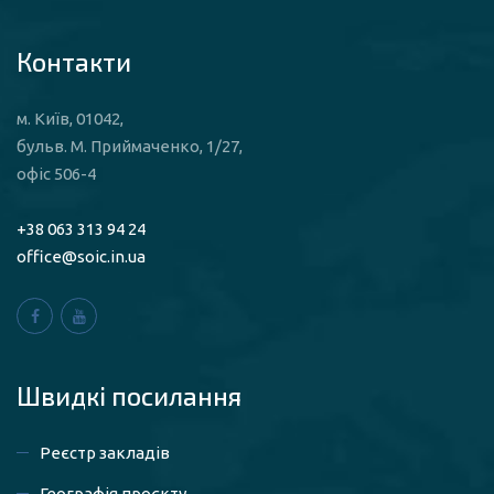
Контакти
м. Київ, 01042,
бульв. М. Приймаченко, 1/27,
офіс 506-4
+38 063 313 94 24
office@soic.in.ua
Швидкі посилaння
Реєстр закладів
Географія проєкту